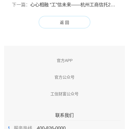
下一篇：
心心相融 “工”信未来——杭州工商信托2023第二届家庭日顺利举行
返 回
官方APP
官方公众号
工信财富公众号
联系我们
服务热线
400-826-0000