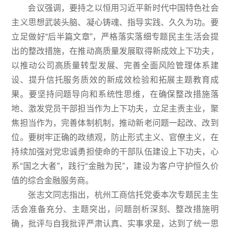
会议强调，要持之以恒用习近平新时代中国特色社会
主义思想武装头脑、凝心铸魂、指导实践、久久为功。要
立足做好“后半篇文章”，严格落实落细专题民主生活会提
出的整改措施，在推动高质量发展取得新成效上下功夫，
以推动公司高质量转型发展、完善全面风险管理体系建
设、提升信托服务质效的新成效检验和拓展主题教育成
果。要坚持问题导向和系统性思维，在确保整改措施落
地、激发党员干部担当作为上下功夫，立足主责主业，聚
焦担当作为，完善体制机制，推动新老问题一起改、改到
位。要树牢正确的政绩观，防止形式主义、官僚主义，在
持续加强对党忠诚勇担使命的干部队伍建设上下功夫，心
系“国之大者”，践行“金融为民”，建设为客户守护恒久价
值的综合金融服务商。
张志文同志指出，杭州工商信托党委本次专题民主生
活会准备充分、主题突出，问题剖析深刻、整改措施明
确，批评与自我批评严肃认真、实事求是，达到了统一思