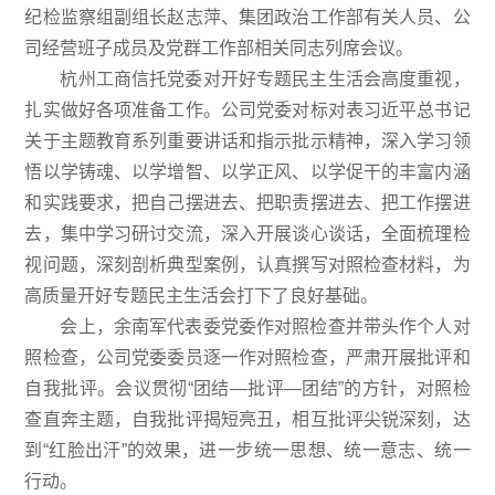
纪检监察组副组长赵志萍、集团政治工作部有关人员、公
司经营班子成员及党群工作部相关同志列席会议。
杭州工商信托党委对开好专题民主生活会高度重视，
扎实做好各项准备工作。公司党委对标对表习近平总书记
关于主题教育系列重要讲话和指示批示精神，深入学习领
悟以学铸魂、以学增智、以学正风、以学促干的丰富内涵
和实践要求，把自己摆进去、把职责摆进去、把工作摆进
去，集中学习研讨交流，深入开展谈心谈话，全面梳理检
视问题，深刻剖析典型案例，认真撰写对照检查材料，为
高质量开好专题民主生活会打下了良好基础。
会上，余南军代表委党委作对照检查并带头作个人对
照检查，公司党委委员逐一作对照检查，严肃开展批评和
自我批评。会议贯彻“团结—批评—团结”的方针，对照检
查直奔主题，自我批评揭短亮丑，相互批评尖锐深刻，达
到“红脸出汗”的效果，进一步统一思想、统一意志、统一
行动。