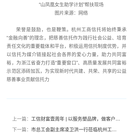
“山凤凰女生助学计划”帮扶现场
图片来源：网络
荣誉是鼓励，也是鞭策。杭州工商信托将始终秉承
“金融向善”的理念，把慈善信托作为践行社会公益、培育
责任文化的重要载体和平台，积极运用信托制度优势，并
以信托为媒介链接起社会各界的爱心力量，助力共同富
裕，为浙江省奋力打造“重要窗口”、高质量发展共同富裕
示范区添砖加瓦，为实现新时代共建、共荣、共享的公益
慈善事业贡献信托力
上一篇：
工信财富壹周年 | 以服务塑品牌，做客户的价值共行者
下一篇：
市总工会副主席凌卫洪一行莅临杭州工商信托 调研指导构建新时代和谐劳动关系建设工作