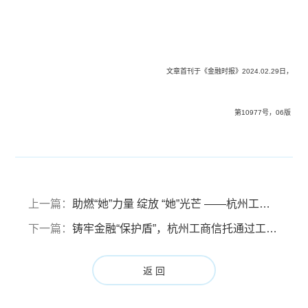
文章首刊于《金融时报》2024.02.29日，
第10977号，06版
上一篇：
助燃“她”力量 绽放 “她”光芒 ——杭州工商信托女性关爱慈善信托开启新篇章
下一篇：
铸牢金融“保护盾”，杭州工商信托通过工信部移动互联网应用程序备案认证
返 回