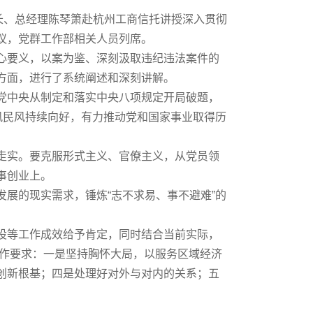
长、总经理陈琴箫赴杭州工商信托讲授深入贯彻
议，党群工作部相关人员列席。
心要义，以案为鉴、深刻汲取违纪违法案件的
方面，进行了系统阐述和深刻讲解。
党中央从制定和落实中央八项规定开局破题，
风民风持续向好，有力推动党和国家事业取得历
走实。要克服形式主义、官僚主义，从党员领
事创业上。
展的现实需求，锤炼“志不求易、事不避难”的
设等工作成效给予肯定，同时结合当前实际，
工作要求：一是坚持胸怀大局，以服务区域经济
创新根基；四是处理好对外与对内的关系；五