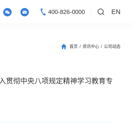
EN
400-826-0000
首页
/
资讯中心
/
公司动态
深入贯彻中央八项规定精神学习教育专