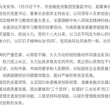
有关安排，7月25日下午，市金融投资集团党委副书记、副董事
商信托党委书记、董事长余南军主持会议，公司领导人员参加会
规定精神学习教育的重大意义，全面理解中央八项规定精神的核
、全面突出开展学习教育的效果导向、为高质量发展蓄势赋能等
抓凝聚力、抓战斗力。党的十八大以来，以习近平同志为核心的
体力行，以钉钉子精神纠治“四风”，党风政风社风焕然一新，社
神的严重危害，以常抓不懈、久久为功的韧劲推动作风建设走深
、权力观上纠正，大力弘扬求真务实的作风，真正把心思用在干
论述，对标市委、市政府要求和人民期待，对标国有企业高质量发
、动真碰硬抓好问题整改整治、面对严峻形势攻坚克难。
强党的全面领导、立足回归本源推进创新经营、清廉金融文化建
动高质量发展，提出要做到“三个坚持”，处理好“三对关系”的
营理念激发创新动能；三是坚持科技赋能，以提升管理能效厚植
和创新的关系。