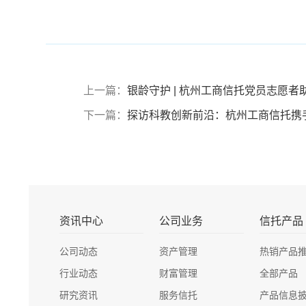
上一篇：
银龄守护 | 杭州工商信托党员志愿
下一篇：
探访科教创新前沿：杭州工商信托携
资讯中心
公司业务
信托产品
公司动态
资产管理
热销产品
行业动态
财富管理
全部产品
研究资讯
服务信托
产品信息