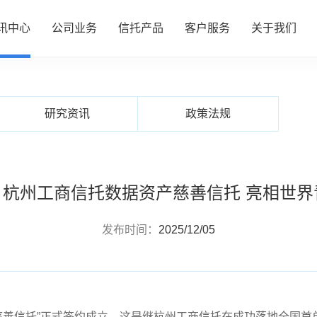
讯中心
公司业务
信托产品
客户服务
关于我们
NEWS CENTER
资讯中心
心
务
品
务
们
公司动态
资产管理
热销产品推介
服务指南
了解我们
研究资讯
政策法规
行业动态
财富管理
全部产品
投资者专区
企业文化
研究资讯
服务信托
产品信息披露
财富团队
信息披露
政策法规
慈善信托
篇 杭州工商信托数据资产慈善信托 亮相世
发布时间：
2025/12/05
慈善信托”正式签约成立。这是继杭州工商信托在成功落地全国首