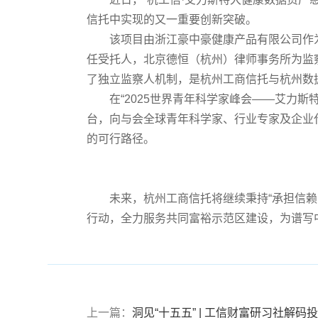
信托中实现的又一重要创新突破。
该项目由浙江豪中豪健康产品有限公司作
任受托人，北京德恒（杭州）律师事务所为监
了独立监察人机制，是杭州工商信托与杭州数据
在“
2025
世界青年科学家峰会——艾力斯
台，向与会全球青年科学家、行业专家及企业
的可行路径。
未来，杭州工商信托将继续秉持“承担信
行动，全力服务共同富裕示范区建设，为谱写中
上一篇：
洞见“十五五” | 工信财富研习社解码