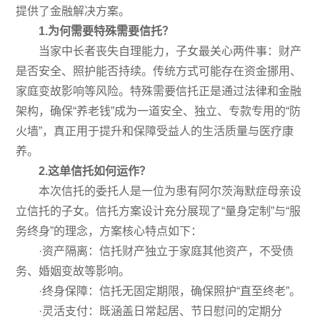
提供了金融解决方案。
1.
为何需要特殊需要信托？
当家中长者丧失自理能力，子女最关心两件事：财产
是否安全、照护能否持续。传统方式可能存在资金挪用、
家庭变故影响等风险。特殊需要信托正是通过法律和金融
架构，确保“养老钱”成为一道安全、独立、专款专用的“防
火墙”，真正用于提升和保障受益人的生活质量与医疗康
养。
2.
这单信托如何运作？
本次信托的委托人是一位为患有阿尔茨海默症母亲设
立信托的子女。信托方案设计充分展现了“量身定制”与“服
务终身”的理念，方案核心特点如下：
·资产隔离：信托财产独立于家庭其他资产，不受债
务、婚姻变故等影响。
·终身保障：信托无固定期限，确保照护“直至终老”。
·灵活支付：既涵盖日常起居、节日慰问的定期分