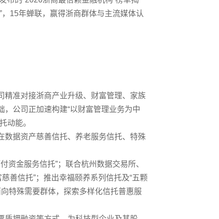
”
，
15
年蝉联，赢得浙商群体与主流媒体认
司精准对接浙商产业升级、财富管理、家族
础，公司正加速构建“以财富管理业务为中
信托动能。
在数据资产慈善信托、养老服务信托、特殊
预付资金服务信托”；联合杭州数据交易所、
富慈善信托
”
；推出幸福颐养系列信托及
“
五颗
面向特殊需要群体，探索多样化信托普惠服
票质押融资等方式，为科技型企业及其股