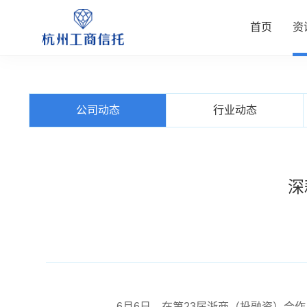
首页
资
资讯中
公司业
信托产
客户服
关于我
公司动态
行业动态
查看更多
查看更多
查看更多
查看更多
查看更多
深
6
月
6
日，在第
23
届浙商（投融资）合作