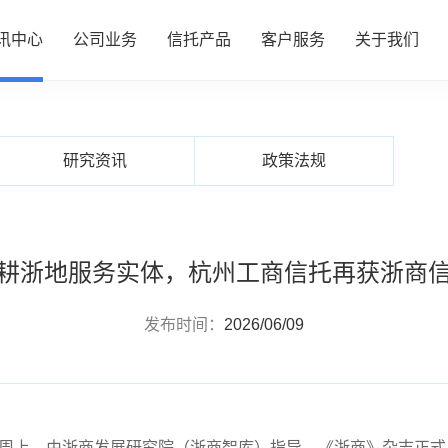
讯中心
公司业务
信托产品
客户服务
关于我们
NEWS CENTER
资讯中心
心
务
品
务
们
公司动态
资产管理
热销产品推介
服务指南
了解我们
研究资讯
政策法规
行业动态
财富管理
全部产品
投资者专区
企业文化
研究资讯
服务信托
产品信息披露
财富团队
信息披露
政策法规
慈善信托
耕浙地服务实体，杭州工商信托再获浙商
发布时间：
2026/06/09
周上，由浙商发展研究院（浙商智库）指导、《浙商》杂志正式