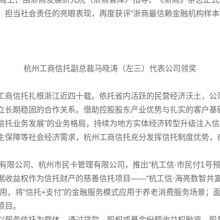
、担当社会责任的亮眼表现，再度获评
“
浙商最信赖金融机构样本
杭州工商信托副总裁马晓涛（左三）代表公司领奖
工商信托扎根浙江近四十载。依托省内活跃的民营经济沃土，公
立长期稳固的合作关系。借助控股股东产业优势与扎实的客户基
信托业务发展”的业务格局，持续为地方实体经济转型升级注入
生保障等社会经济需求，杭州工商信托充分发挥信托制度优势，
有限公司、杭州市民卡管理有限公司，推出“杭工信·市民付
1
号
据收益权作为信托财产的慈善信托项目
——“
杭工信
·
海亮数智共
用，将
“
信托
+
支付
”
的金融服务模式应用于养老消费服务场景；
项目。
以服务信托为载体，通过贷款、股权或基金份额收益权融资、股