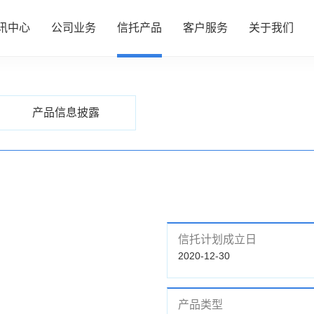
讯中心
公司业务
信托产品
客户服务
关于我们
PRODUCTS
信托产品
心
务
品
务
们
公司动态
资产管理
热销产品推介
服务指南
了解我们
产品信息披露
行业动态
财富管理
全部产品
投资者专区
企业文化
研究资讯
服务信托
产品信息披露
财富团队
信息披露
政策法规
慈善信托
信托计划成立日
2020-12-30
产品类型