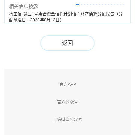
相关信息披露
杭工信·微业1号集合资金信托计划信托财产清算分配报告（分
杭工
配基准日：2023年8月13日）
返回
官方APP
官方公众号
工信财富公众号