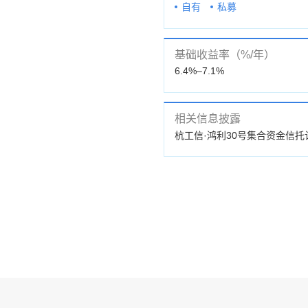
自有
私募
基础收益率（%/年）
6.4%–7.1%
相关信息披露
公告
杭工信·鸿利30号集合资金信托