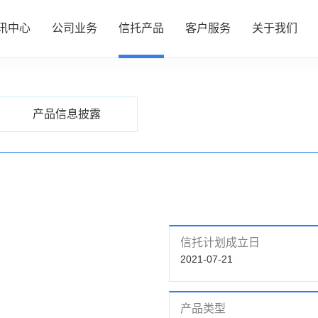
讯中心
公司业务
信托产品
客户服务
关于我们
PRODUCTS
信托产品
心
务
品
务
们
公司动态
资产管理
热销产品推介
服务指南
了解我们
产品信息披露
行业动态
财富管理
全部产品
投资者专区
企业文化
研究资讯
服务信托
产品信息披露
财富团队
信息披露
政策法规
慈善信托
信托计划成立日
2021-07-21
产品类型