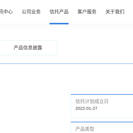
讯中心
公司业务
信托产品
客户服务
关于我们
PRODUCTS
信托产品
心
务
品
务
们
公司动态
资产管理
热销产品推介
服务指南
了解我们
产品信息披露
行业动态
财富管理
全部产品
投资者专区
企业文化
研究资讯
服务信托
产品信息披露
财富团队
信息披露
政策法规
慈善信托
信托计划成立日
2022-01-27
产品类型