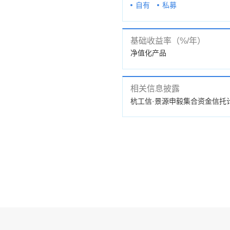
自有
私募
基础收益率（%/年）
净值化产品
相关信息披露
公告
杭工信·景源申毅集合资金信托计