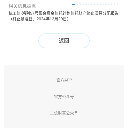
相关信息披露
杭工信·鸿利57号集合资金信托计划信托财产终止清算分配报告
杭工
（终止基准日：2024年12月29日）
02
返回
官方APP
官方公众号
工信财富公众号