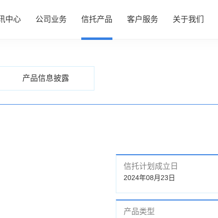
讯中心
公司业务
信托产品
客户服务
关于我们
PRODUCTS
信托产品
心
务
品
务
们
公司动态
资产管理
热销产品推介
服务指南
了解我们
产品信息披露
行业动态
财富管理
全部产品
投资者专区
企业文化
研究资讯
服务信托
产品信息披露
财富团队
信息披露
政策法规
慈善信托
信托计划成立日
2024年08月23日
产品类型