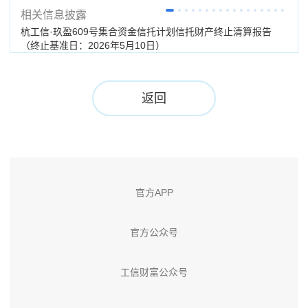
相关信息披露
杭工信·玖盈609号集合资金信托计划信托财产终止清算报告
杭工
（终止基准日：2026年5月10日）
期：
返回
官方APP
官方公众号
工信财富公众号