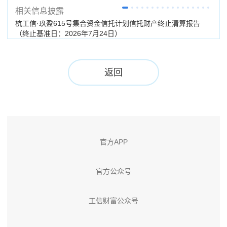
相关信息披露
杭工信·玖盈615号集合资金信托计划信托财产终止清算报告
杭工
（终止基准日：2026年7月24日）
期：
返回
官方APP
官方公众号
工信财富公众号