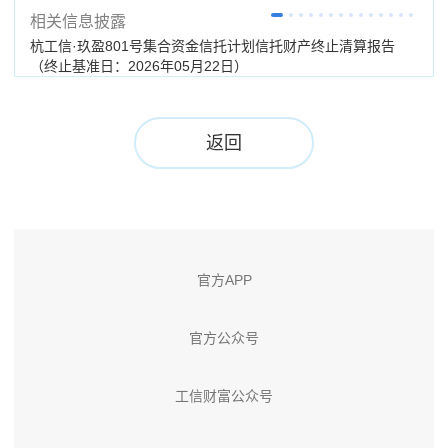
相关信息披露
杭工信·玖盈801号集合资金信托计划信托财产终止清算报告
杭工
（终止基准日：2026年05月22日）
期：
返回
官方APP
官方公众号
工信财富公众号