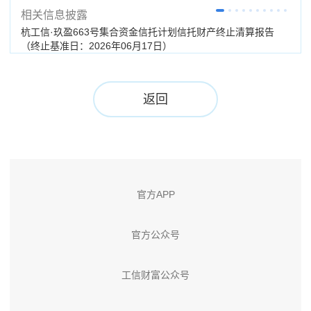
相关信息披露
杭工信·玖盈663号集合资金信托计划信托财产终止清算报告
杭工
（终止基准日：2026年06月17日）
期：
返回
官方APP
官方公众号
工信财富公众号