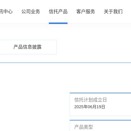
讯中心
公司业务
信托产品
客户服务
关于我们
PRODUCTS
信托产品
心
务
品
务
们
公司动态
资产管理
热销产品推介
服务指南
了解我们
产品信息披露
行业动态
财富管理
全部产品
投资者专区
企业文化
研究资讯
服务信托
产品信息披露
财富团队
信息披露
政策法规
慈善信托
信托计划成立日
2025年06月19日
产品类型