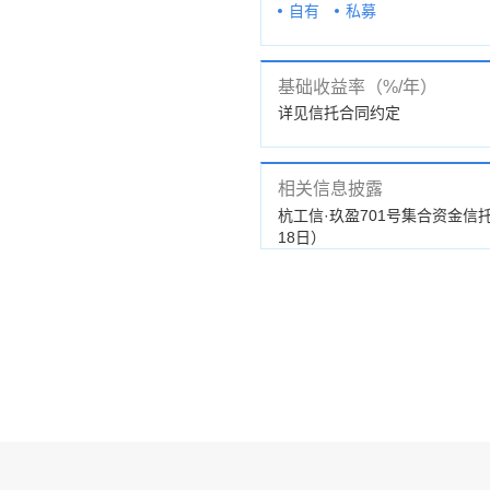
自有
私募
基础收益率（%/年）
详见信托合同约定
相关信息披露
立公告
杭工信·玖盈701号集合资金信
18日）