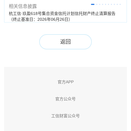
相关信息披露
杭工信·玖盈618号集合资金信托计划信托财产终止清算报告
杭工
（终止基准日：2026年06月26日）
返回
官方APP
官方公众号
工信财富公众号