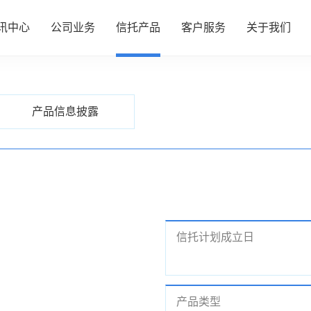
讯中心
公司业务
信托产品
客户服务
关于我们
PRODUCTS
信托产品
心
务
品
务
们
公司动态
资产管理
热销产品推介
服务指南
了解我们
产品信息披露
行业动态
财富管理
全部产品
投资者专区
企业文化
研究资讯
服务信托
产品信息披露
财富团队
信息披露
政策法规
慈善信托
信托计划成立日
产品类型