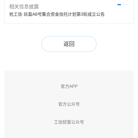
相关信息披露
杭工信·玖盈A8号集合资金信托计划第3轮成立公告
杭工
返回
官方APP
官方公众号
工信财富公众号