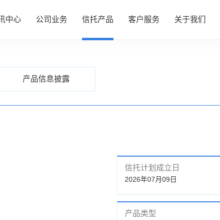
讯中心
公司业务
信托产品
客户服务
关于我们
PRODUCTS
信托产品
心
务
品
务
们
公司动态
资产管理
热销产品推介
服务指南
了解我们
产品信息披露
行业动态
财富管理
全部产品
投资者专区
企业文化
研究资讯
服务信托
产品信息披露
财富团队
信息披露
政策法规
慈善信托
信托计划成立日
2026年07月09日
产品类型