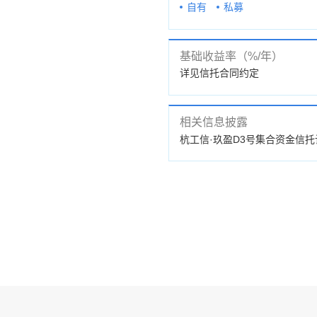
自有
私募
基础收益率（%/年）
详见信托合同约定
相关信息披露
公告
杭工信·玖盈D3号集合资金信