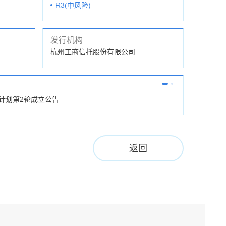
R3(中风险)
发行机构
杭州工商信托股份有限公司
托计划第2轮成立公告
杭工信·玖盈D
返回