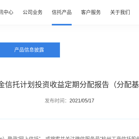
讯中心
公司业务
信托产品
客户服务
关于我们
PRODUCTS
信托产品
心
务
品
务
们
公司动态
资产管理
热销产品推介
服务指南
了解我们
产品信息披露
行业动态
财富管理
全部产品
投资者专区
企业文化
研究资讯
服务信托
产品信息披露
财富团队
信息披露
政策法规
慈善信托
金信托计划投资收益定期分配报告（分配基准
发布时间：
2021/05/17
om
）登录“网上信托”，或搜索并关注微信服务号”杭州工商信托股