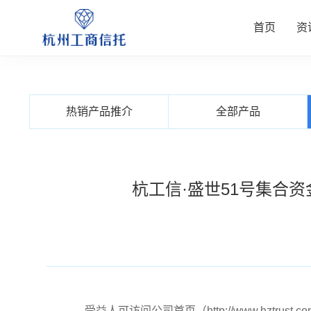
首页
资
资讯中
公司业
信托产
客户服
关于我
热销产品推介
全部产品
查看更多
查看更多
查看更多
查看更多
查看更多
杭工信·盛世51号集合资
受益人可访问公司首页（
http://www.hztrust.c