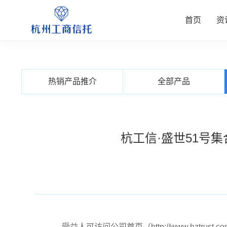
首页
资
资讯中
公司业
信托产
客户服
关于我
热销产品推介
全部产品
查看更多
查看更多
查看更多
查看更多
查看更多
杭工信·盛世51号
受益人可访问公司首页（
http://www.hztrust.c