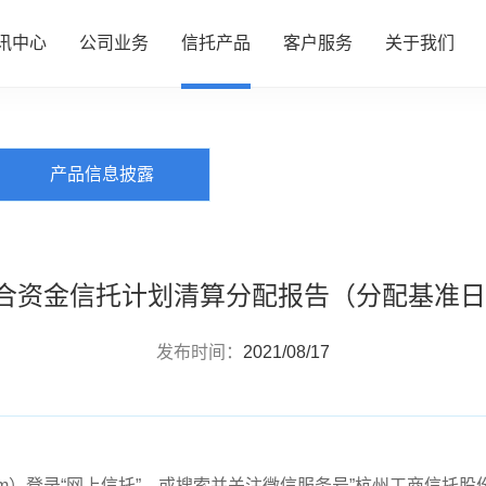
讯中心
公司业务
信托产品
客户服务
关于我们
PRODUCTS
信托产品
心
务
品
务
们
公司动态
资产管理
热销产品推介
服务指南
了解我们
产品信息披露
行业动态
财富管理
全部产品
投资者专区
企业文化
研究资讯
服务信托
产品信息披露
财富团队
信息披露
政策法规
慈善信托
集合资金信托计划清算分配报告（分配基准日：2
发布时间：
2021/08/17
om
）登录“网上信托”，或搜索并关注微信服务号”杭州工商信托股