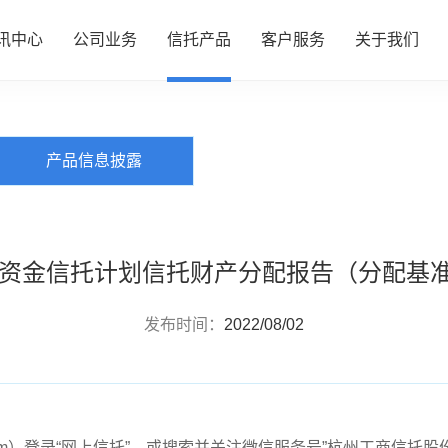
讯中心
公司业务
信托产品
客户服务
关于我们
PRODUCTS
信托产品
心
务
品
务
们
公司动态
资产管理
热销产品推介
服务指南
了解我们
产品信息披露
行业动态
财富管理
全部产品
投资者专区
企业文化
研究资讯
服务信托
产品信息披露
财富团队
信息披露
政策法规
慈善信托
合资金信托计划信托财产分配报告（分配基准日
发布时间：
2022/08/02
rust.com）登录“网上信托”，或搜索并关注微信服务号”杭州工商