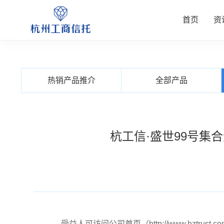
首页
资
资讯中
公司业
信托产
客户服
关于我
热销产品推介
全部产品
查看更多
查看更多
查看更多
查看更多
查看更多
杭工信·盛世99号集
受益人可访问公司首页（http://www.hzt