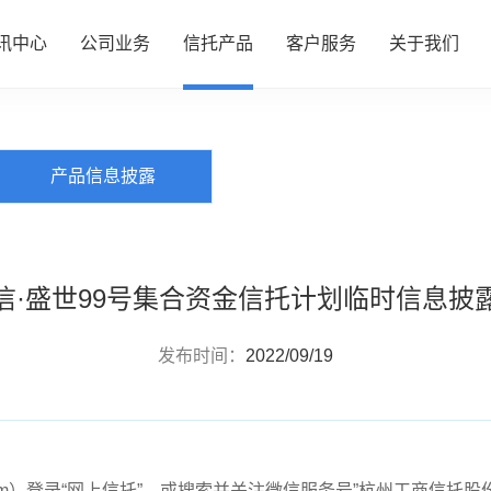
讯中心
公司业务
信托产品
客户服务
关于我们
PRODUCTS
信托产品
心
务
品
务
们
公司动态
资产管理
热销产品推介
服务指南
了解我们
产品信息披露
行业动态
财富管理
全部产品
投资者专区
企业文化
研究资讯
服务信托
产品信息披露
财富团队
信息披露
政策法规
慈善信托
信·盛世99号集合资金信托计划临时信息披
发布时间：
2022/09/19
rust.com）登录“网上信托”，或搜索并关注微信服务号”杭州工商