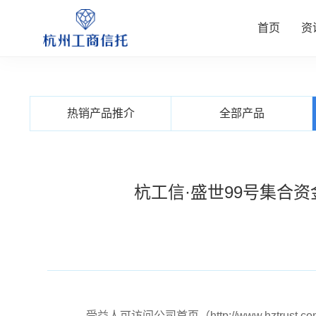
首页
资
资讯中
公司业
信托产
客户服
关于我
热销产品推介
全部产品
查看更多
查看更多
查看更多
查看更多
查看更多
杭工信·盛世99号集合资
受益人可访问公司首页（http://www.hzt