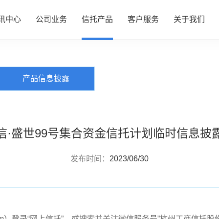
讯中心
公司业务
信托产品
客户服务
关于我们
PRODUCTS
信托产品
心
务
品
务
们
公司动态
资产管理
热销产品推介
服务指南
了解我们
产品信息披露
行业动态
财富管理
全部产品
投资者专区
企业文化
研究资讯
服务信托
产品信息披露
财富团队
信息披露
政策法规
慈善信托
信·盛世99号集合资金信托计划临时信息披
发布时间：
2023/06/30
rust.com）登录“网上信托”，或搜索并关注微信服务号”杭州工商