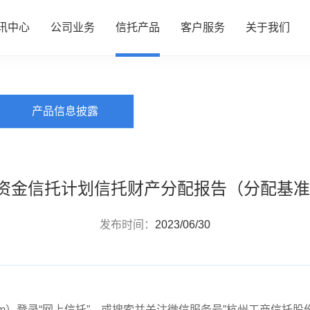
讯中心
公司业务
信托产品
客户服务
关于我们
PRODUCTS
信托产品
心
务
品
务
们
公司动态
资产管理
热销产品推介
服务指南
了解我们
产品信息披露
行业动态
财富管理
全部产品
投资者专区
企业文化
研究资讯
服务信托
产品信息披露
财富团队
信息披露
政策法规
慈善信托
合资金信托计划信托财产分配报告（分配基准日：
发布时间：
2023/06/30
rust.com）登录“网上信托”，或搜索并关注微信服务号”杭州工商