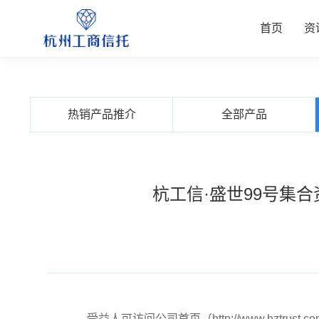
首页
资
资讯中
公司业
信托产
客户服
关于我
热销产品推介
全部产品
查看更多
查看更多
查看更多
查看更多
查看更多
杭工信·盛世99号集
受益人可访问公司首页（http://www.hzt