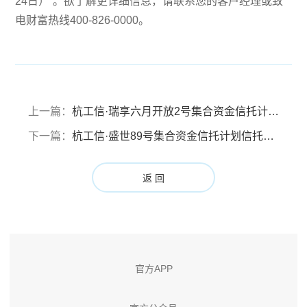
24日）”。欲了解更详细信息，请联系您的客户经理或致
电财富热线400-826-0000。
上一篇：
杭工信·瑞享六月开放2号集合资金信托计划固定销售服务费费率及浮动销售服务费计提基准通知函
下一篇：
杭工信·盛世89号集合资金信托计划信托财产临时分配报告
返 回
官方APP