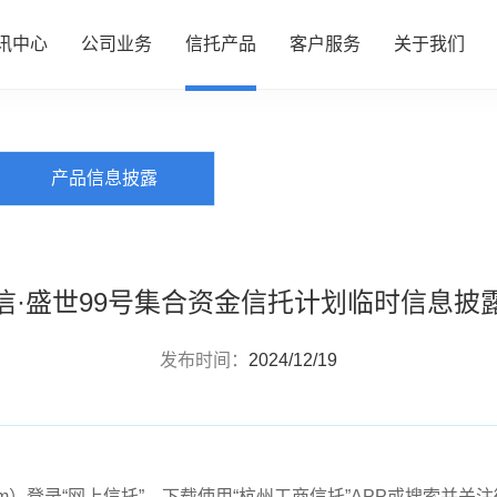
讯中心
公司业务
信托产品
客户服务
关于我们
PRODUCTS
信托产品
心
务
品
务
们
公司动态
资产管理
热销产品推介
服务指南
了解我们
产品信息披露
行业动态
财富管理
全部产品
投资者专区
企业文化
研究资讯
服务信托
产品信息披露
财富团队
信息披露
政策法规
慈善信托
信·盛世99号集合资金信托计划临时信息披
发布时间：
2024/12/19
rust.com）登录“网上信托”，下载使用“杭州工商信托”APP或搜