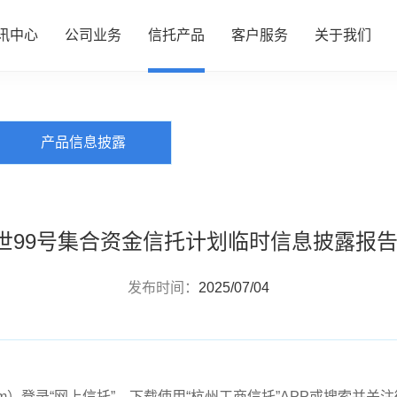
讯中心
公司业务
信托产品
客户服务
关于我们
PRODUCTS
信托产品
心
务
品
务
们
公司动态
资产管理
热销产品推介
服务指南
了解我们
产品信息披露
行业动态
财富管理
全部产品
投资者专区
企业文化
研究资讯
服务信托
产品信息披露
财富团队
信息披露
政策法规
慈善信托
世99号集合资金信托计划临时信息披露报告2
发布时间：
2025/07/04
rust.com）登录“网上信托”，下载使用“杭州工商信托”APP或搜